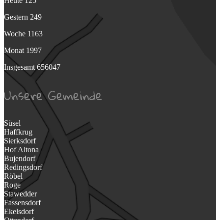
Heute
125
Gestern
249
Woche
1163
Monat
1997
Insgesamt
656047
Unsere Gemeinde
Süsel
Haffkrug
Sierksdorf
Hof Altona
Bujendorf
Redingsdorf
Röbel
Roge
Stawedder
Fassensdorf
Ekelsdorf