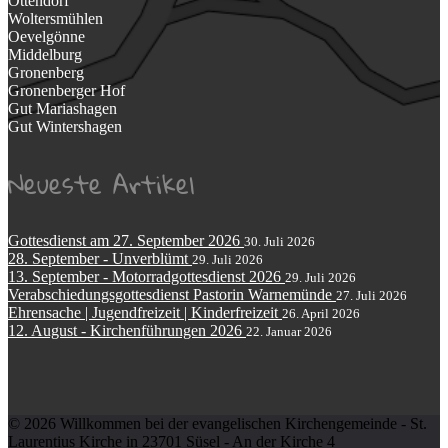
Ottendorf
Woltersmühlen
Oevelgönne
Middelburg
Gronenberg
Gronenberger Hof
Gut Mariashagen
Gut Wintershagen
Neueste Artikel
Gottesdienst am 27. September 2026
30. Juli 2026
28. September - Unverblümt
29. Juli 2026
13. September - Motorradgottesdienst 2026
29. Juli 2026
Verabschiedungsgottesdienst Pastorin Warnemünde
27. Juli 2026
Ehrensache | Jugendfreizeit | Kinderfreizeit
26. April 2026
12. August - Kirchenführungen 2026
22. Januar 2026
© 2026 Willkommen bei der evangelischen Kirchengemeinde - St.
Laurentius Kirche in 23701 Süsel - An der Kirche 4