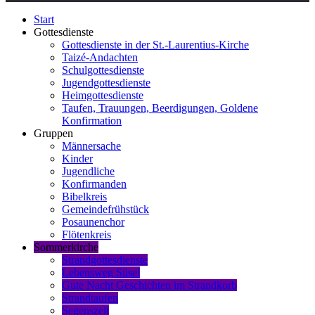
Start
Gottesdienste
Gottesdienste in der St.-Laurentius-Kirche
Taizé-Andachten
Schulgottesdienste
Jugendgottesdienste
Heimgottesdienste
Taufen, Trauungen, Beerdigungen, Goldene
Konfirmation
Gruppen
Männersache
Kinder
Jugendliche
Konfirmanden
Bibelkreis
Gemeindefrühstück
Posaunenchor
Flötenkreis
Sommerkirche
Strandgottesdienste
Lebensweg Süsel
Gute Nacht Geschichten im Strandkorb
Strandtaufen
Segenszelt