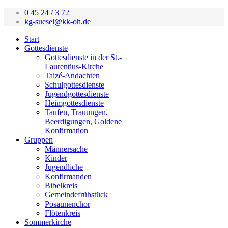
0 45 24 / 3 72
kg-suesel@kk-oh.de
Start
Gottesdienste
Gottesdienste in der St.-
Laurentius-Kirche
Taizé-Andachten
Schulgottesdienste
Jugendgottesdienste
Heimgottesdienste
Taufen, Trauungen,
Beerdigungen, Goldene
Konfirmation
Gruppen
Männersache
Kinder
Jugendliche
Konfirmanden
Bibelkreis
Gemeindefrühstück
Posaunenchor
Flötenkreis
Sommerkirche