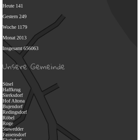
Heute
141
Gestern
249
Woche
1179
Monat
2013
Insgesamt
656063
Unsere Gemeinde
Süsel
Haffkrug
Sierksdorf
Hof Altona
Bujendorf
Redingsdorf
Röbel
Roge
Stawedder
Fassensdorf