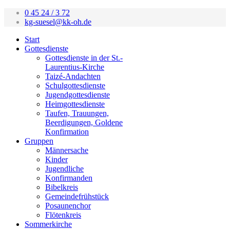
0 45 24 / 3 72
kg-suesel@kk-oh.de
Start
Gottesdienste
Gottesdienste in der St.-
Laurentius-Kirche
Taizé-Andachten
Schulgottesdienste
Jugendgottesdienste
Heimgottesdienste
Taufen, Trauungen,
Beerdigungen, Goldene
Konfirmation
Gruppen
Männersache
Kinder
Jugendliche
Konfirmanden
Bibelkreis
Gemeindefrühstück
Posaunenchor
Flötenkreis
Sommerkirche