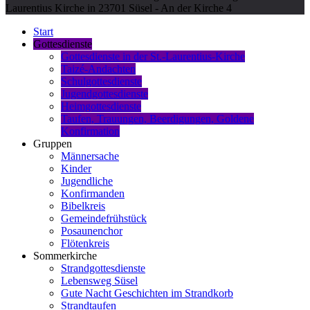
Laurentius Kirche in 23701 Süsel - An der Kirche 4
Start
Gottesdienste
Gottesdienste in der St.-Laurentius-Kirche
Taizé-Andachten
Schulgottesdienste
Jugendgottesdienste
Heimgottesdienste
Taufen, Trauungen, Beerdigungen, Goldene
Konfirmation
Gruppen
Männersache
Kinder
Jugendliche
Konfirmanden
Bibelkreis
Gemeindefrühstück
Posaunenchor
Flötenkreis
Sommerkirche
Strandgottesdienste
Lebensweg Süsel
Gute Nacht Geschichten im Strandkorb
Strandtaufen