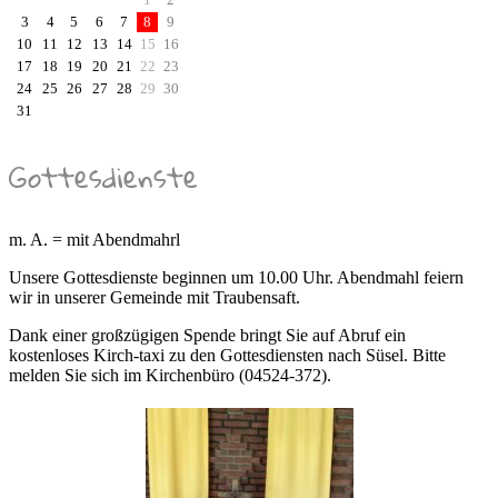
3
4
5
6
7
8
9
10
11
12
13
14
15
16
17
18
19
20
21
22
23
24
25
26
27
28
29
30
31
Gottesdienste
m. A. = mit Abendmahrl
Unsere Gottesdienste beginnen um 10.00 Uhr. Abendmahl feiern
wir in unserer Gemeinde mit Traubensaft.
Dank einer großzügigen Spende bringt Sie auf Abruf ein
kostenloses Kirch-taxi zu den Gottesdiensten nach Süsel. Bitte
melden Sie sich im Kirchenbüro (04524-372).