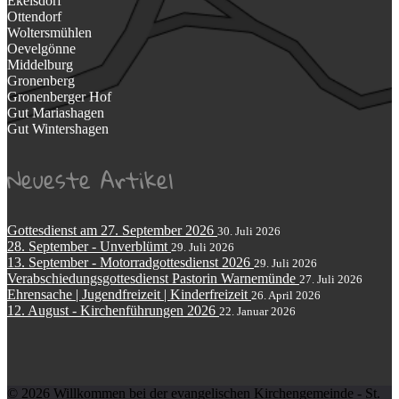
Ekelsdorf
Ottendorf
Woltersmühlen
Oevelgönne
Middelburg
Gronenberg
Gronenberger Hof
Gut Mariashagen
Gut Wintershagen
Neueste Artikel
Gottesdienst am 27. September 2026
30. Juli 2026
28. September - Unverblümt
29. Juli 2026
13. September - Motorradgottesdienst 2026
29. Juli 2026
Verabschiedungsgottesdienst Pastorin Warnemünde
27. Juli 2026
Ehrensache | Jugendfreizeit | Kinderfreizeit
26. April 2026
12. August - Kirchenführungen 2026
22. Januar 2026
© 2026 Willkommen bei der evangelischen Kirchengemeinde - St.