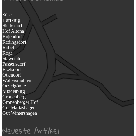
Süsel
Haffkrug
Sierksdorf
Hof Altona
Bujendorf
Redingsdorf
Röbel
Roge
Stawedder
Fassensdorf
Ekelsdorf
Ottendorf
Woltersmühlen
Oevelgönne
Middelburg
Gronenberg
Gronenberger Hof
Gut Mariashagen
Gut Wintershagen
Neueste Artikel