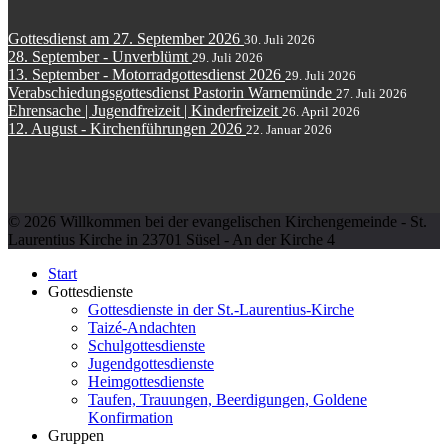
Gottesdienst am 27. September 2026
30. Juli 2026
28. September - Unverblümt
29. Juli 2026
13. September - Motorradgottesdienst 2026
29. Juli 2026
Verabschiedungsgottesdienst Pastorin Warnemünde
27. Juli 2026
Ehrensache | Jugendfreizeit | Kinderfreizeit
26. April 2026
12. August - Kirchenführungen 2026
22. Januar 2026
© 2026 Willkommen bei der evangelischen Kirchengemeinde - St.
Laurentius Kirche in 23701 Süsel - An der Kirche 4
Start
Gottesdienste
Gottesdienste in der St.-Laurentius-Kirche
Taizé-Andachten
Schulgottesdienste
Jugendgottesdienste
Heimgottesdienste
Taufen, Trauungen, Beerdigungen, Goldene
Konfirmation
Gruppen