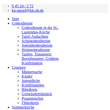
0 45 24 / 3 72
kg-suesel@kk-oh.de
Start
Gottesdienste
Gottesdienste in der St.-
Laurentius-Kirche
Taizé-Andachten
Schulgottesdienste
Jugendgottesdienste
Heimgottesdienste
Taufen, Trauungen,
Beerdigungen, Goldene
Konfirmation
Gruppen
Männersache
Kinder
Jugendliche
Konfirmanden
Bibelkreis
Gemeindefrühstück
Posaunenchor
Flötenkreis
Sommerkirche