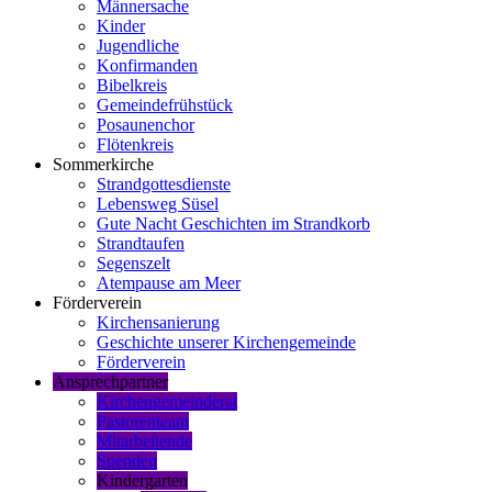
Männersache
Kinder
Jugendliche
Konfirmanden
Bibelkreis
Gemeindefrühstück
Posaunenchor
Flötenkreis
Sommerkirche
Strandgottesdienste
Lebensweg Süsel
Gute Nacht Geschichten im Strandkorb
Strandtaufen
Segenszelt
Atempause am Meer
Förderverein
Kirchensanierung
Geschichte unserer Kirchengemeinde
Förderverein
Ansprechpartner
Kirchengemeinderat
Pastorenteam
Mitarbeitende
Spenden
Kindergarten