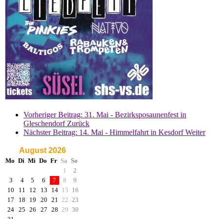
Vorheriger Beitrag: 31. Mai - Bezirksposaunenfest in
Gleschendorf
Zurück
Nächster Beitrag: 14. Mai - Himmelfahrt in Kesdorf
Weiter
August 2026
Mo
Di
Mi
Do
Fr
Sa
So
1
2
3
4
5
6
7
8
9
10
11
12
13
14
15
16
17
18
19
20
21
22
23
24
25
26
27
28
29
30