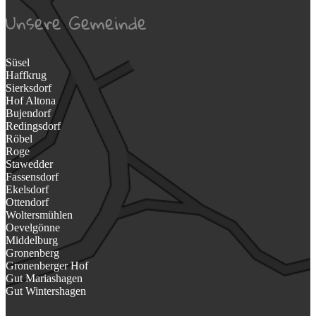
Unsere Gemeinde
Süsel
Haffkrug
Sierksdorf
Hof Altona
Bujendorf
Redingsdorf
Röbel
Roge
Stawedder
Fassensdorf
Ekelsdorf
Ottendorf
Woltersmühlen
Oevelgönne
Middelburg
Gronenberg
Gronenberger Hof
Gut Mariashagen
Gut Wintershagen