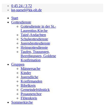
0 45 24 / 3 72
kg-suesel@kk-oh.de
Start
Gottesdienste
Gottesdienste in der St.-
Laurentius-Kirche
Taizé-Andachten
Schulgottesdienste
Jugendgottesdienste
Heimgottesdienste
Taufen, Trauungen,
Beerdigungen, Goldene
Konfirmation
Gruppen
Männersache
Kinder
Jugendliche
Konfirmanden
Bibelkreis
Gemeindefrühstück
Posaunenchor
Flötenkreis
Sommerkirche