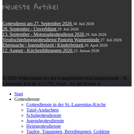
Neueste Artikel
Gottesdienst am 27. September 2026
30. Juli 2026
28. September - Unverblümt
29. Juli 2026
13. September - Motorradgottesdienst 2026
29. Juli 2026
Verabschiedungsgottesdienst Pastorin Warnemünde
27. Juli 2026
Ehrensache | Jugendfreizeit | Kinderfreizeit
26. April 2026
12. August - Kirchenführungen 2026
22. Januar 2026
© 2026 Willkommen bei der evangelischen Kirchengemeinde - St.
Laurentius Kirche in 23701 Süsel - An der Kirche 4
Start
Gottesdienste
Gottesdienste in der St.-Laurentius-Kirche
Taizé-Andachten
Schulgottesdienste
Jugendgottesdienste
Heimgottesdienste
Taufen, Trauungen, Beerdigungen, Goldene