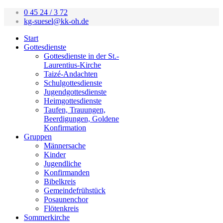
0 45 24 / 3 72
kg-suesel@kk-oh.de
Start
Gottesdienste
Gottesdienste in der St.-
Laurentius-Kirche
Taizé-Andachten
Schulgottesdienste
Jugendgottesdienste
Heimgottesdienste
Taufen, Trauungen,
Beerdigungen, Goldene
Konfirmation
Gruppen
Männersache
Kinder
Jugendliche
Konfirmanden
Bibelkreis
Gemeindefrühstück
Posaunenchor
Flötenkreis
Sommerkirche