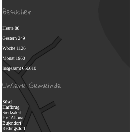
Besucher
Heute
88
Gestern
249
Woche
1126
Monat
1960
Insgesamt
656010
Unsere Gemeinde
Süsel
Haffkrug
Sierksdorf
Hof Altona
Bujendorf
Redingsdorf