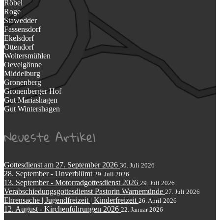
Röbel
Roge
Stawedder
Fassensdorf
Ekelsdorf
Ottendorf
Woltersmühlen
Oevelgönne
Middelburg
Gronenberg
Gronenberger Hof
Gut Mariashagen
Gut Wintershagen
Neueste Artikel
Gottesdienst am 27. September 2026
30. Juli 2026
28. September - Unverblümt
29. Juli 2026
13. September - Motorradgottesdienst 2026
29. Juli 2026
Verabschiedungsgottesdienst Pastorin Warnemünde
27. Juli 2026
Ehrensache | Jugendfreizeit | Kinderfreizeit
26. April 2026
12. August - Kirchenführungen 2026
22. Januar 2026