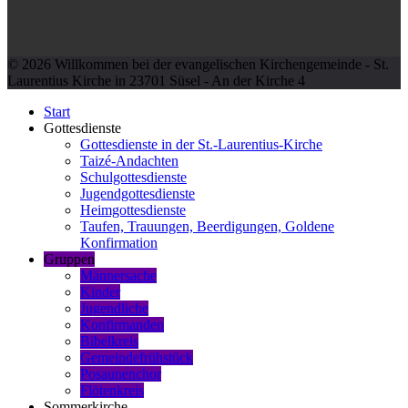
© 2026 Willkommen bei der evangelischen Kirchengemeinde - St.
Laurentius Kirche in 23701 Süsel - An der Kirche 4
Start
Gottesdienste
Gottesdienste in der St.-Laurentius-Kirche
Taizé-Andachten
Schulgottesdienste
Jugendgottesdienste
Heimgottesdienste
Taufen, Trauungen, Beerdigungen, Goldene
Konfirmation
Gruppen
Männersache
Kinder
Jugendliche
Konfirmanden
Bibelkreis
Gemeindefrühstück
Posaunenchor
Flötenkreis
Sommerkirche