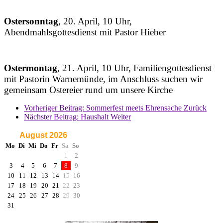
Ostersonntag
, 20. April, 10 Uhr,
Abendmahlsgottesdienst mit Pastor Hieber
Ostermontag
, 21. April, 10 Uhr, Familiengottesdienst
mit Pastorin Warnemünde, im Anschluss suchen wir
gemeinsam Ostereier rund um unsere Kirche
Vorheriger Beitrag: Sommerfest meets Ehrensache
Zurück
Nächster Beitrag: Haushalt
Weiter
August 2026
Mo
Di
Mi
Do
Fr
Sa
So
1
2
3
4
5
6
7
8
9
10
11
12
13
14
15
16
17
18
19
20
21
22
23
24
25
26
27
28
29
30
31