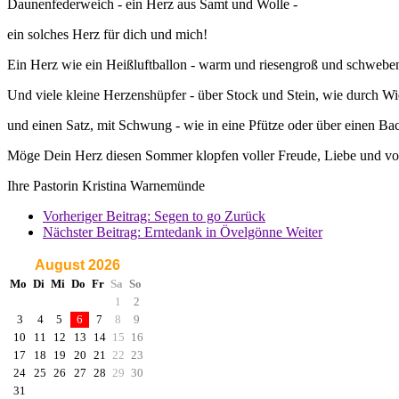
Daunenfederweich - ein Herz aus Samt und Wolle -
ein solches Herz für dich und mich!
Ein Herz wie ein Heißluftballon - warm und riesengroß und schwebend
Und viele kleine Herzenshüpfer - über Stock und Stein, wie
durch Wi
und einen Satz, mit Schwung - wie in eine Pfütze oder über einen Bac
Möge Dein Herz diesen Sommer klopfen voller Freude, Liebe und vol
Ihre Pastorin Kristina Warnemünde
Vorheriger Beitrag: Segen to go
Zurück
Nächster Beitrag: Erntedank in Övelgönne
Weiter
August 2026
Mo
Di
Mi
Do
Fr
Sa
So
1
2
3
4
5
6
7
8
9
10
11
12
13
14
15
16
17
18
19
20
21
22
23
24
25
26
27
28
29
30
31