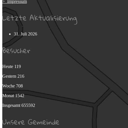
> Impressum
Letzte Aktualisierung
31. Juli 2026
Besucher
Heute
119
Gestern
216
Woche
708
Monat
1542
Insgesamt
655592
Unsere Gemeinde