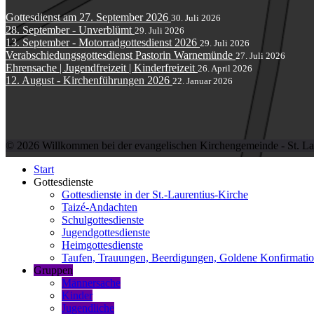
Gottesdienst am 27. September 2026
30. Juli 2026
28. September - Unverblümt
29. Juli 2026
13. September - Motorradgottesdienst 2026
29. Juli 2026
Verabschiedungsgottesdienst Pastorin Warnemünde
27. Juli 2026
Ehrensache | Jugendfreizeit | Kinderfreizeit
26. April 2026
12. August - Kirchenführungen 2026
22. Januar 2026
© 2026 Willkommen bei der evangelischen Kirchengemeinde - St. Lau
Start
Gottesdienste
Gottesdienste in der St.-Laurentius-Kirche
Taizé-Andachten
Schulgottesdienste
Jugendgottesdienste
Heimgottesdienste
Taufen, Trauungen, Beerdigungen, Goldene Konfirmati
Gruppen
Männersache
Kinder
Jugendliche