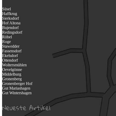
Süsel
Haffkrug
Sierksdorf
Hof Altona
Bujendorf
Redingsdorf
Röbel
Roge
Stawedder
Fassensdorf
Ekelsdorf
Ottendorf
Woltersmühlen
Oevelgönne
Middelburg
Gronenberg
Gronenberger Hof
Gut Mariashagen
Gut Wintershagen
Neueste Artikel