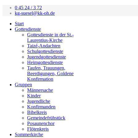
0 45 24 / 3 72
kg-suesel@kk-oh.de
Start
Gottesdienste
Gottesdienste in der St.-
Laurentius-Kirche
Taizé-Andachten
Schulgottesdienste
Jugendgottesdienste
Heimgottesdienste
Taufen, Trauungen,
Beerdigungen, Goldene
Konfirmation
Gruppen
Männersache
Kinder
Jugendliche
Konfirmanden
Bibelkreis
Gemeindefrühstück
Posaunenchor
Flötenkreis
Sommerkirche