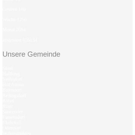
Gestern
166
Woche
1250
Monat
2084
Insgesamt
656134
Unsere Gemeinde
Süsel
Haffkrug
Sierksdorf
Hof Altona
Bujendorf
Redingsdorf
Röbel
Roge
Stawedder
Fassensdorf
Ekelsdorf
Ottendorf
Woltersmühlen