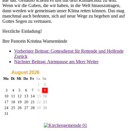
alle satt. Genauso scheint es uns mit dem Klimaschutz zu sein:
Wenn wir die Gaben, die wir haben, in die Welt hinauszutragen,
dann werden wir gemeinsam unser Klima retten können. Das mag
manchmal auch bedeuten, sich auf neue Wege zu begeben und auf
Gottes Segen zu vertrauen.
Herzliche Einladung!
Ihre Pastorin Kristina Warnemünde
Vorheriger Beitrag: Gottesdienst für Rettende und Helfende
Zurück
Nächster Beitrag: Atempause am Meer
Weiter
August 2026
Mo
Di
Mi
Do
Fr
Sa
So
1
2
3
4
5
6
7
8
9
10
11
12
13
14
15
16
17
18
19
20
21
22
23
24
25
26
27
28
29
30
31