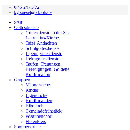
0 45 24 / 3 72
kg-suesel@kk-oh.de
Start
Gottesdienste
Gottesdienste in der St.-
Laurentius-Kirche
Taizé-Andachten
Schulgottesdienste
Jugendgottesdienste
Heimgottesdienste
Taufen, Trauungen,
Beerdigungen, Goldene
Konfirmation
Gruppen
Männersache
Kinder
Jugendliche
Konfirmanden
Bibelkreis
Gemeindefrühstück
Posaunenchor
Flötenkreis
Sommerkirche