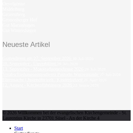
Oevelgönne
Middelburg
Gronenberg
Gronenberger Hof
Gut Mariashagen
Gut Wintershagen
Neueste Artikel
Gottesdienst am 27. September 2026
30. Juli 2026
28. September - Unverblümt
29. Juli 2026
13. September - Motorradgottesdienst 2026
29. Juli 2026
Verabschiedungsgottesdienst Pastorin Warnemünde
27. Juli 2026
Ehrensache | Jugendfreizeit | Kinderfreizeit
26. April 2026
12. August - Kirchenführungen 2026
22. Januar 2026
© 2026 Willkommen bei der evangelischen Kirchengemeinde - St.
Laurentius Kirche in 23701 Süsel - An der Kirche 4
Start