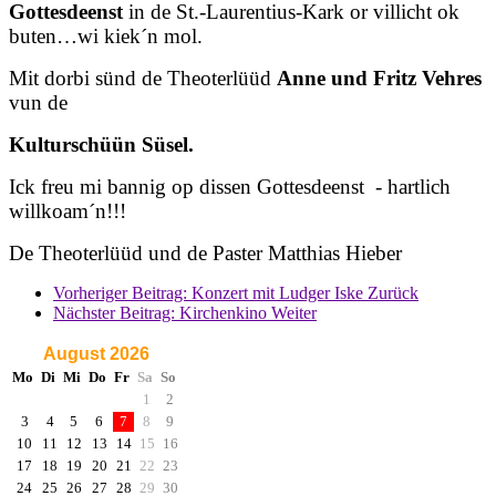
Gottesdeenst
in de St.-Laurentius-Kark or villicht ok
buten…wi kiek´n mol.
Mit dorbi sünd de Theoterlüüd
Anne und Fritz Vehres
vun de
Kulturschüün Süsel.
Ick freu mi bannig op dissen Gottesdeenst - hartlich
willkoam´n!!!
De Theoterlüüd und de Paster Matthias Hieber
Vorheriger Beitrag: Konzert mit Ludger Iske
Zurück
Nächster Beitrag: Kirchenkino
Weiter
August 2026
Mo
Di
Mi
Do
Fr
Sa
So
1
2
3
4
5
6
7
8
9
10
11
12
13
14
15
16
17
18
19
20
21
22
23
24
25
26
27
28
29
30