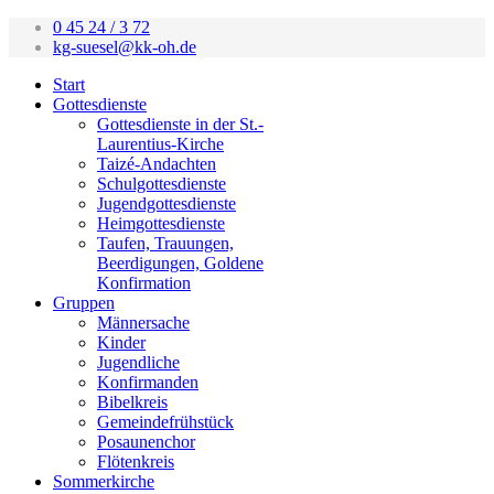
0 45 24 / 3 72
kg-suesel@kk-oh.de
Start
Gottesdienste
Gottesdienste in der St.-
Laurentius-Kirche
Taizé-Andachten
Schulgottesdienste
Jugendgottesdienste
Heimgottesdienste
Taufen, Trauungen,
Beerdigungen, Goldene
Konfirmation
Gruppen
Männersache
Kinder
Jugendliche
Konfirmanden
Bibelkreis
Gemeindefrühstück
Posaunenchor
Flötenkreis
Sommerkirche