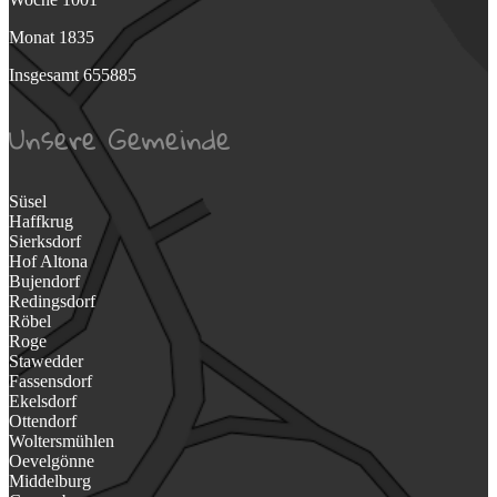
Monat
1835
Insgesamt
655885
Unsere Gemeinde
Süsel
Haffkrug
Sierksdorf
Hof Altona
Bujendorf
Redingsdorf
Röbel
Roge
Stawedder
Fassensdorf
Ekelsdorf
Ottendorf
Woltersmühlen
Oevelgönne
Middelburg