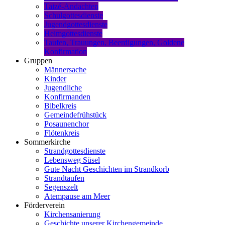
Taizé-Andachten
Schulgottesdienste
Jugendgottesdienste
Heimgottesdienste
Taufen, Trauungen, Beerdigungen, Goldene
Konfirmation
Gruppen
Männersache
Kinder
Jugendliche
Konfirmanden
Bibelkreis
Gemeindefrühstück
Posaunenchor
Flötenkreis
Sommerkirche
Strandgottesdienste
Lebensweg Süsel
Gute Nacht Geschichten im Strandkorb
Strandtaufen
Segenszelt
Atempause am Meer
Förderverein
Kirchensanierung
Geschichte unserer Kirchengemeinde