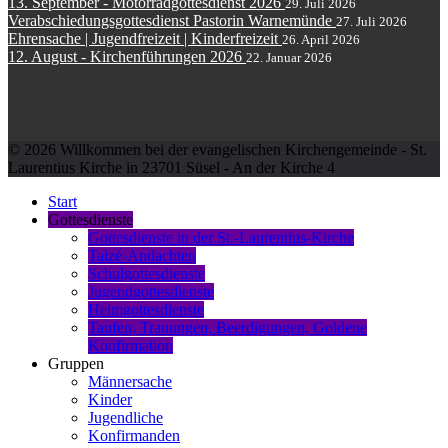
13. September - Motorradgottesdienst 2026
29. Juli 2026
Verabschiedungsgottesdienst Pastorin Warnemünde
27. Juli 2026
Ehrensache | Jugendfreizeit | Kinderfreizeit
26. April 2026
12. August - Kirchenführungen 2026
22. Januar 2026
© 2026 Willkommen bei der evangelischen Kirchengemeinde - St.
Laurentius Kirche in 23701 Süsel - An der Kirche 4
Start
Gottesdienste
Gottesdienste in der St.-Laurentius-Kirche
Taizé-Andachten
Schulgottesdienste
Jugendgottesdienste
Heimgottesdienste
Taufen, Trauungen, Beerdigungen, Goldene
Konfirmation
Gruppen
Männersache
Kinder
Jugendliche
Konfirmanden