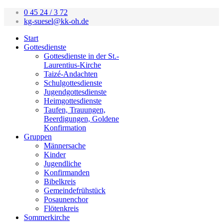
0 45 24 / 3 72
kg-suesel@kk-oh.de
Start
Gottesdienste
Gottesdienste in der St.-
Laurentius-Kirche
Taizé-Andachten
Schulgottesdienste
Jugendgottesdienste
Heimgottesdienste
Taufen, Trauungen,
Beerdigungen, Goldene
Konfirmation
Gruppen
Männersache
Kinder
Jugendliche
Konfirmanden
Bibelkreis
Gemeindefrühstück
Posaunenchor
Flötenkreis
Sommerkirche