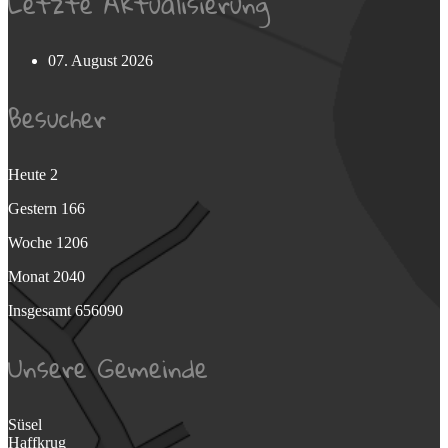
Letzte Aktualisierung
07. August 2026
Besucher
Heute
2
Gestern
166
Woche
1206
Monat
2040
Insgesamt
656090
Unsere Gemeinde
Süsel
Haffkrug