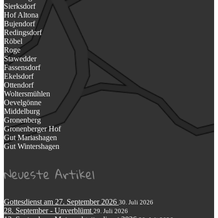
Sierksdorf
Hof Altona
Bujendorf
Redingsdorf
Röbel
Roge
Stawedder
Fassensdorf
Ekelsdorf
Ottendorf
Woltersmühlen
Oevelgönne
Middelburg
Gronenberg
Gronenberger Hof
Gut Mariashagen
Gut Wintershagen
Neueste Artikel
Gottesdienst am 27. September 2026
30. Juli 2026
28. September - Unverblümt
29. Juli 2026