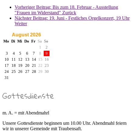
Vorheriger Beitrag: Bis zum 18. Februar - Ausstellung
"Frauen im Widerstand"
Zurück
Nächster Beitrag: 19. Juni - Festliches Orgelkonzert, 19 Uhr
Weiter
August 2026
Mo
Di
Mi
Do
Fr
Sa
So
1
2
3
4
5
6
7
8
9
10
11
12
13
14
15
16
17
18
19
20
21
22
23
24
25
26
27
28
29
30
31
Gottesdienste
m. A. = mit Abendmahrl
Unsere Gottesdienste beginnen um 10.00 Uhr. Abendmahl feiern
wir in unserer Gemeinde mit Traubensaft.