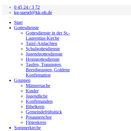
0 45 24 / 3 72
kg-suesel@kk-oh.de
Start
Gottesdienste
Gottesdienste in der St.-
Laurentius-Kirche
Taizé-Andachten
Schulgottesdienste
Jugendgottesdienste
Heimgottesdienste
Taufen, Trauungen,
Beerdigungen, Goldene
Konfirmation
Gruppen
Männersache
Kinder
Jugendliche
Konfirmanden
Bibelkreis
Gemeindefrühstück
Posaunenchor
Flötenkreis
Sommerkirche