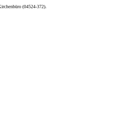
 Kirchenbüro (04524-372).