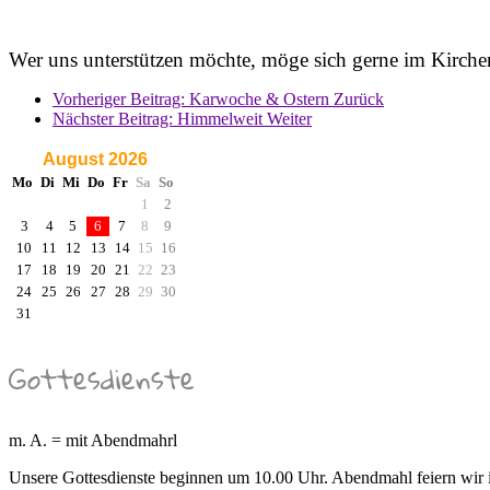
Wer uns unterstützen möchte, möge sich gerne im Kirch
Vorheriger Beitrag: Karwoche & Ostern
Zurück
Nächster Beitrag: Himmelweit
Weiter
August 2026
Mo
Di
Mi
Do
Fr
Sa
So
1
2
3
4
5
6
7
8
9
10
11
12
13
14
15
16
17
18
19
20
21
22
23
24
25
26
27
28
29
30
31
Gottesdienste
m. A. = mit Abendmahrl
Unsere Gottesdienste beginnen um 10.00 Uhr. Abendmahl feiern wir 