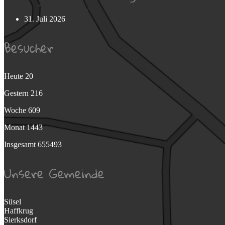
31. Juli 2026
Besucher
Heute
20
Gestern
216
Woche
609
Monat
1443
Insgesamt
655493
Unsere Gemeinde
Süsel
Haffkrug
Sierksdorf