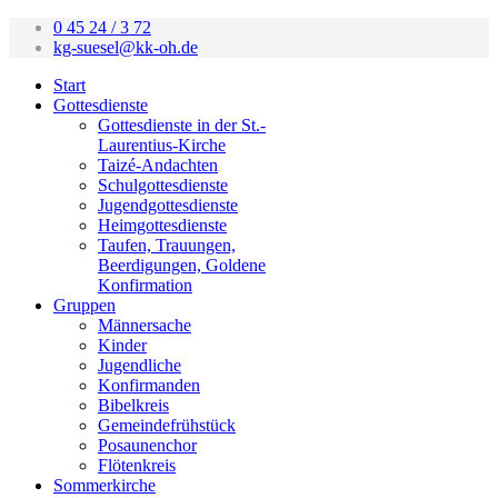
0 45 24 / 3 72
kg-suesel@kk-oh.de
Start
Gottesdienste
Gottesdienste in der St.-
Laurentius-Kirche
Taizé-Andachten
Schulgottesdienste
Jugendgottesdienste
Heimgottesdienste
Taufen, Trauungen,
Beerdigungen, Goldene
Konfirmation
Gruppen
Männersache
Kinder
Jugendliche
Konfirmanden
Bibelkreis
Gemeindefrühstück
Posaunenchor
Flötenkreis
Sommerkirche