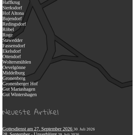
Haffkrug
Sierksdorf
Hof Altona
Bujendorf
Redingsdorf
Röbel
Roge
Stawedder
Fassensdorf
Ekelsdorf
Ottendorf
Woltersmühlen
Oevelgönne
Middelburg
Gronenberg
Gronenberger Hof
Gut Mariashagen
Gut Wintershagen
Neueste Artikel
Gottesdienst am 27. September 2026
30. Juli 2026
28. September - Unverblümt
29. Juli 2026