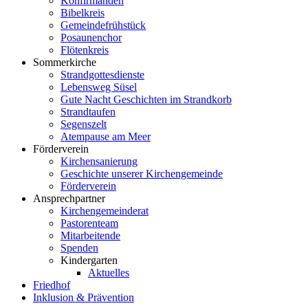
Konfirmanden
Bibelkreis
Gemeindefrühstück
Posaunenchor
Flötenkreis
Sommerkirche
Strandgottesdienste
Lebensweg Süsel
Gute Nacht Geschichten im Strandkorb
Strandtaufen
Segenszelt
Atempause am Meer
Förderverein
Kirchensanierung
Geschichte unserer Kirchengemeinde
Förderverein
Ansprechpartner
Kirchengemeinderat
Pastorenteam
Mitarbeitende
Spenden
Kindergarten
Aktuelles
Friedhof
Inklusion & Prävention