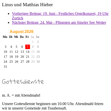
Linus und Matthias Hieber
Vorheriger Beitrag: 19. Juni - Festliches Orgelkonzert, 19 Uhr
Zurück
Nächster Beitrag: 24. Mai - Pfingsten am Süseler See
Weiter
August 2026
Mo
Di
Mi
Do
Fr
Sa
So
1
2
3
4
5
6
7
8
9
10
11
12
13
14
15
16
17
18
19
20
21
22
23
24
25
26
27
28
29
30
31
Gottesdienste
m. A. = mit Abendmahrl
Unsere Gottesdienste beginnen um 10.00 Uhr. Abendmahl feiern
wir in unserer Gemeinde mit Traubensaft.