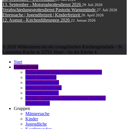
13. September - Motorradgottesdienst 2026
29. Juli 2026
Verabschiedungsgottesdienst Pastorin Warnemünde
27. Juli 2026
Ehrensache | Jugendfreizeit | Kinderfreizeit
26. April 2026
12. August - Kirchenführungen 2026
22. Januar 2026
© 2026 Willkommen bei der evangelischen Kirchengemeinde - St.
Laurentius Kirche in 23701 Süsel - An der Kirche 4
Start
Gottesdienste
Gottesdienste in der St.-Laurentius-Kirche
Taizé-Andachten
Schulgottesdienste
Jugendgottesdienste
Heimgottesdienste
Taufen, Trauungen, Beerdigungen, Goldene
Konfirmation
Gruppen
Männersache
Kinder
Jugendliche