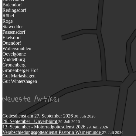
Bujendorf
Redingsdorf
Röbel
Roge
Stawedder
Fassensdorf
Ekelsdorf
Ottendorf
Woltersmühlen
Oevelgönne
Middelburg
Gronenberg
Gronenberger Hof
Gut Mariashagen
Gut Wintershagen
Neueste Artikel
Gottesdienst am 27. September 2026
30. Juli 2026
28. September - Unverblümt
29. Juli 2026
13. September - Motorradgottesdienst 2026
29. Juli 2026
Verabschiedungsgottesdienst Pastorin Warnemünde
27. Juli 2026