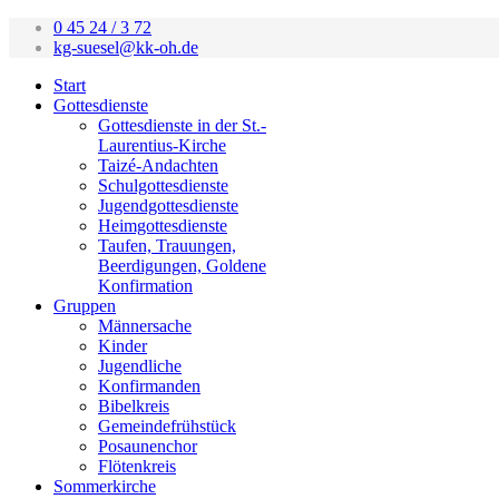
0 45 24 / 3 72
kg-suesel@kk-oh.de
Start
Gottesdienste
Gottesdienste in der St.-
Laurentius-Kirche
Taizé-Andachten
Schulgottesdienste
Jugendgottesdienste
Heimgottesdienste
Taufen, Trauungen,
Beerdigungen, Goldene
Konfirmation
Gruppen
Männersache
Kinder
Jugendliche
Konfirmanden
Bibelkreis
Gemeindefrühstück
Posaunenchor
Flötenkreis
Sommerkirche