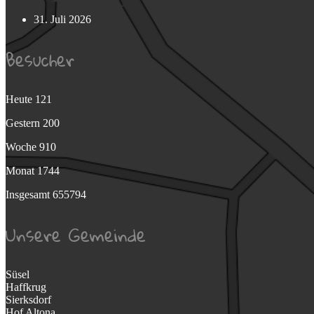
31. Juli 2026
Besucher
Heute
121
Gestern
200
Woche
910
Monat
1744
Insgesamt
655794
Unsere Gemeinde
Süsel
Haffkrug
Sierksdorf
Hof Altona