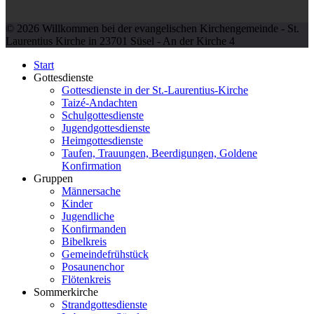
© 2026 Willkommen bei der evangelischen Kirchengemeinde - St.
Laurentius Kirche in 23701 Süsel - An der Kirche 4
Start
Gottesdienste
Gottesdienste in der St.-Laurentius-Kirche
Taizé-Andachten
Schulgottesdienste
Jugendgottesdienste
Heimgottesdienste
Taufen, Trauungen, Beerdigungen, Goldene
Konfirmation
Gruppen
Männersache
Kinder
Jugendliche
Konfirmanden
Bibelkreis
Gemeindefrühstück
Posaunenchor
Flötenkreis
Sommerkirche
Strandgottesdienste