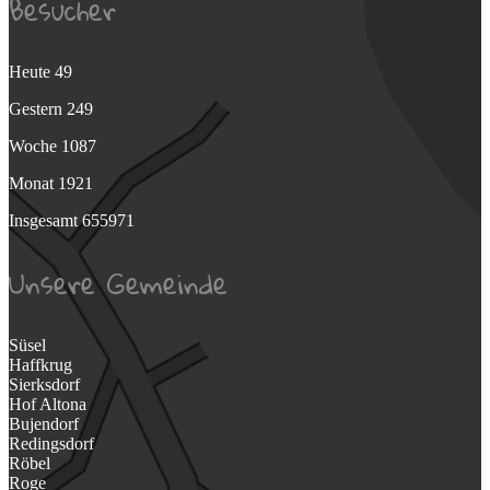
Besucher
Heute
49
Gestern
249
Woche
1087
Monat
1921
Insgesamt
655971
Unsere Gemeinde
Süsel
Haffkrug
Sierksdorf
Hof Altona
Bujendorf
Redingsdorf
Röbel
Roge