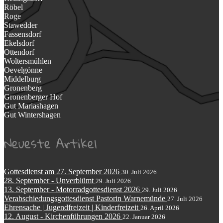
Röbel
Roge
Stawedder
Fassensdorf
Ekelsdorf
Ottendorf
Woltersmühlen
Oevelgönne
Middelburg
Gronenberg
Gronenberger Hof
Gut Mariashagen
Gut Wintershagen
Neueste Artikel
Gottesdienst am 27. September 2026
30. Juli 2026
28. September - Unverblümt
29. Juli 2026
13. September - Motorradgottesdienst 2026
29. Juli 2026
Verabschiedungsgottesdienst Pastorin Warnemünde
27. Juli 2026
Ehrensache | Jugendfreizeit | Kinderfreizeit
26. April 2026
12. August - Kirchenführungen 2026
22. Januar 2026