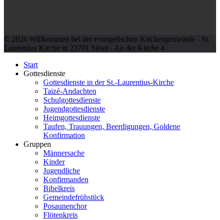
© 2026 Willkommen bei der evangelischen Kirchengemeinde - St.
Laurentius Kirche in 23701 Süsel - An der Kirche 4
Start
Gottesdienste
Gottesdienste in der St.-Laurentius-Kirche
Taizé-Andachten
Schulgottesdienste
Jugendgottesdienste
Heimgottesdienste
Taufen, Trauungen, Beerdigungen, Goldene
Konfirmation
Gruppen
Männersache
Kinder
Jugendliche
Konfirmanden
Bibelkreis
Gemeindefrühstück
Posaunenchor
Flötenkreis