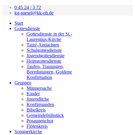
0 45 24 / 3 72
kg-suesel@kk-oh.de
Start
Gottesdienste
Gottesdienste in der St.-
Laurentius-Kirche
Taizé-Andachten
Schulgottesdienste
Jugendgottesdienste
Heimgottesdienste
Taufen, Trauungen,
Beerdigungen, Goldene
Konfirmation
Gruppen
Männersache
Kinder
Jugendliche
Konfirmanden
Bibelkreis
Gemeindefrühstück
Posaunenchor
Flötenkreis
Sommerkirche