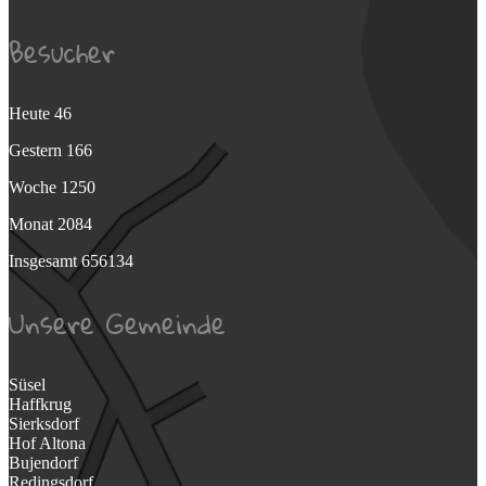
Besucher
Heute
46
Gestern
166
Woche
1250
Monat
2084
Insgesamt
656134
Unsere Gemeinde
Süsel
Haffkrug
Sierksdorf
Hof Altona
Bujendorf
Redingsdorf