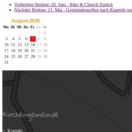
Vorheriger Beitrag: 20. Juni - Bike & Church
Zurück
Nächster Beitrag: 21. Mai - Gemeindeausflug nach Kappeln u
August 2026
Mo
Di
Mi
Do
Fr
Sa
So
1
2
3
4
5
6
7
8
9
10
11
12
13
14
15
16
17
18
19
20
21
22
23
24
25
26
27
28
29
30
31
Kirchengemeinde
> Kontakt