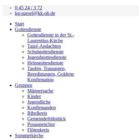
0 45 24 / 3 72
kg-suesel@kk-oh.de
Start
Gottesdienste
Gottesdienste in der St.-
Laurentius-Kirche
Taizé-Andachten
Schulgottesdienste
Jugendgottesdienste
Heimgottesdienste
Taufen, Trauungen,
Beerdigungen, Goldene
Konfirmation
Gruppen
Männersache
Kinder
Jugendliche
Konfirmanden
Bibelkreis
Gemeindefrühstück
Posaunenchor
Flötenkreis
Sommerkirche