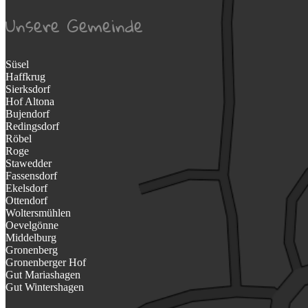
Unsere Gemeinde
Süsel
Haffkrug
Sierksdorf
Hof Altona
Bujendorf
Redingsdorf
Röbel
Roge
Stawedder
Fassensdorf
Ekelsdorf
Ottendorf
Woltersmühlen
Oevelgönne
Middelburg
Gronenberg
Gronenberger Hof
Gut Mariashagen
Gut Wintershagen