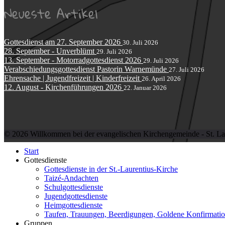
Neueste Artikel
Gottesdienst am 27. September 2026
30. Juli 2026
28. September - Unverblümt
29. Juli 2026
13. September - Motorradgottesdienst 2026
29. Juli 2026
Verabschiedungsgottesdienst Pastorin Warnemünde
27. Juli 2026
Ehrensache | Jugendfreizeit | Kinderfreizeit
26. April 2026
12. August - Kirchenführungen 2026
22. Januar 2026
© 2026 Willkommen bei der evangelischen Kirchengemeinde - St. Lau
Start
Gottesdienste
Gottesdienste in der St.-Laurentius-Kirche
Taizé-Andachten
Schulgottesdienste
Jugendgottesdienste
Heimgottesdienste
Taufen, Trauungen, Beerdigungen, Goldene Konfirmati
Gruppen