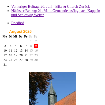
Vorheriger Beitrag: 20. Juni - Bike & Church
Zurück
Nächster Beitrag: 21. Mai - Gemeindeausflug nach Kappeln
und Schleswig
Weiter
Friedhof
August 2026
Mo
Di
Mi
Do
Fr
Sa
So
1
2
3
4
5
6
7
8
9
10
11
12
13
14
15
16
17
18
19
20
21
22
23
24
25
26
27
28
29
30
31