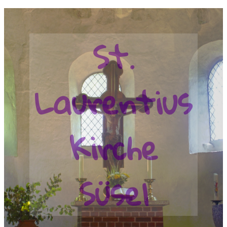
St.
Laurentius
Kirche
Süsel