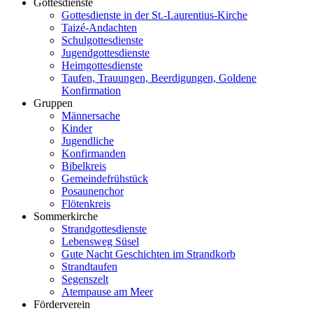
Gottesdienste
Gottesdienste in der St.-Laurentius-Kirche
Taizé-Andachten
Schulgottesdienste
Jugendgottesdienste
Heimgottesdienste
Taufen, Trauungen, Beerdigungen, Goldene
Konfirmation
Gruppen
Männersache
Kinder
Jugendliche
Konfirmanden
Bibelkreis
Gemeindefrühstück
Posaunenchor
Flötenkreis
Sommerkirche
Strandgottesdienste
Lebensweg Süsel
Gute Nacht Geschichten im Strandkorb
Strandtaufen
Segenszelt
Atempause am Meer
Förderverein