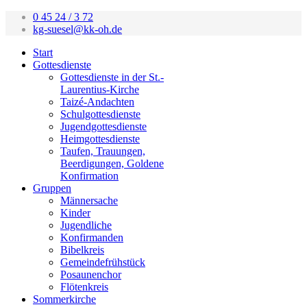
0 45 24 / 3 72
kg-suesel@kk-oh.de
Start
Gottesdienste
Gottesdienste in der St.-
Laurentius-Kirche
Taizé-Andachten
Schulgottesdienste
Jugendgottesdienste
Heimgottesdienste
Taufen, Trauungen,
Beerdigungen, Goldene
Konfirmation
Gruppen
Männersache
Kinder
Jugendliche
Konfirmanden
Bibelkreis
Gemeindefrühstück
Posaunenchor
Flötenkreis
Sommerkirche