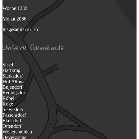
Woche
1232
Monat
2066
Insgesamt
656116
Unsere Gemeinde
Süsel
Haffkrug
Sierksdorf
Hof Altona
Bujendorf
Redingsdorf
Röbel
Roge
Stawedder
Fassensdorf
Ekelsdorf
Ottendorf
Woltersmühlen
Oevelgönne