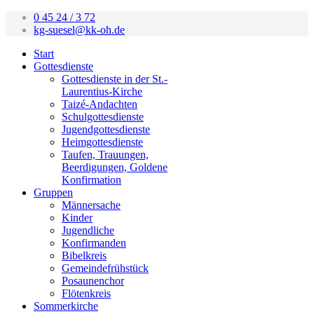
0 45 24 / 3 72
kg-suesel@kk-oh.de
Start
Gottesdienste
Gottesdienste in der St.-
Laurentius-Kirche
Taizé-Andachten
Schulgottesdienste
Jugendgottesdienste
Heimgottesdienste
Taufen, Trauungen,
Beerdigungen, Goldene
Konfirmation
Gruppen
Männersache
Kinder
Jugendliche
Konfirmanden
Bibelkreis
Gemeindefrühstück
Posaunenchor
Flötenkreis
Sommerkirche