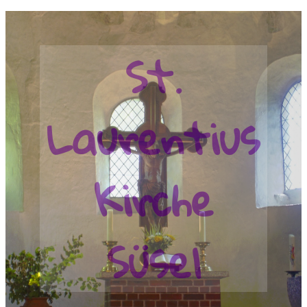
St.
Laurentius
Kirche
Süsel