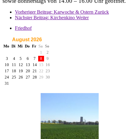
sowie donnerstags von 14.00 – 16.00 Uhr geöffnet.
Vorheriger Beitrag: Karwoche & Ostern
Zurück
Nächster Beitrag: Kirchenkino
Weiter
Friedhof
August 2026
Mo
Di
Mi
Do
Fr
Sa
So
1
2
3
4
5
6
7
8
9
10
11
12
13
14
15
16
17
18
19
20
21
22
23
24
25
26
27
28
29
30
31