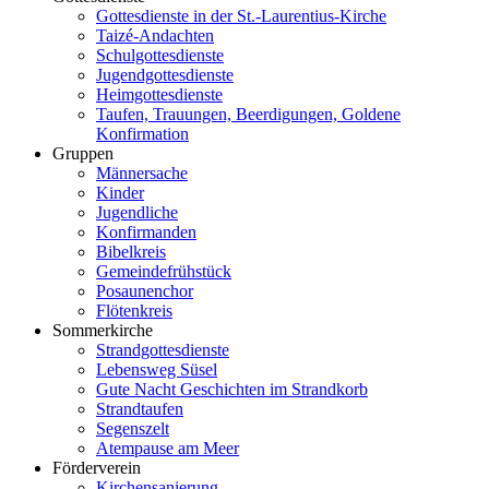
Gottesdienste in der St.-Laurentius-Kirche
Taizé-Andachten
Schulgottesdienste
Jugendgottesdienste
Heimgottesdienste
Taufen, Trauungen, Beerdigungen, Goldene
Konfirmation
Gruppen
Männersache
Kinder
Jugendliche
Konfirmanden
Bibelkreis
Gemeindefrühstück
Posaunenchor
Flötenkreis
Sommerkirche
Strandgottesdienste
Lebensweg Süsel
Gute Nacht Geschichten im Strandkorb
Strandtaufen
Segenszelt
Atempause am Meer
Förderverein
Kirchensanierung