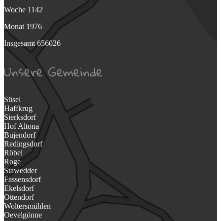
Woche
1142
Monat
1976
Insgesamt
656026
Unsere Gemeinde
Süsel
Haffkrug
Sierksdorf
Hof Altona
Bujendorf
Redingsdorf
Röbel
Roge
Stawedder
Fassensdorf
Ekelsdorf
Ottendorf
Woltersmühlen
Oevelgönne